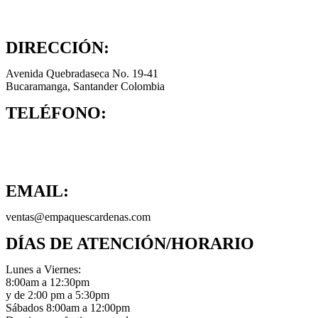
DIRECCIÓN:
Avenida Quebradaseca No. 19-41
Bucaramanga, Santander Colombia
TELÉFONO:
(+57) 317 659 1778
(+57) 316 025 3415
(+57) 315 374 6353
EMAIL:
ventas@empaquescardenas.com
DÍAS DE ATENCIÓN/HORARIO
Lunes a Viernes:
8:00am a 12:30pm
y de 2:00 pm a 5:30pm
Sábados 8:00am a 12:00pm