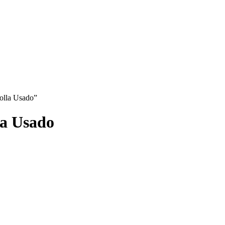
golla Usado”
la Usado