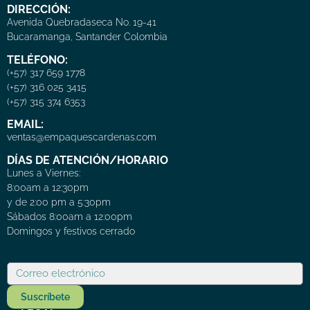
DIRECCIÓN:
Avenida Quebradaseca No. 19-41
Bucaramanga, Santander Colombia
TELÉFONO:
(+57) 317 659 1778
(+57) 316 025 3415
(+57) 315 374 6353
EMAIL:
ventas@empaquescardenas.com
DÍAS DE ATENCIÓN/HORARIO
Lunes a Viernes:
8:00am a 12:30pm
y de 2:00 pm a 5:30pm
Sábados 8:00am a 12:00pm
Domingos y festivos cerrado
Suscríbete