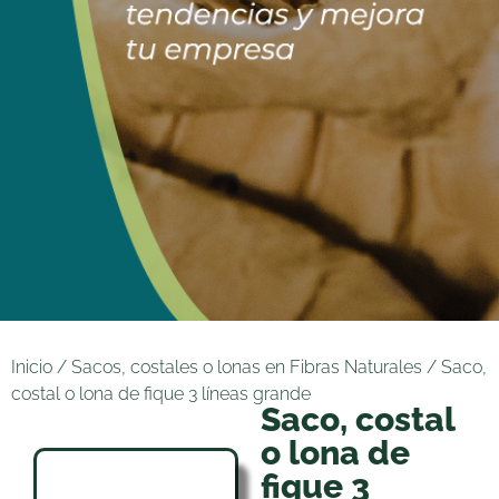
Inicio
/
Sacos, costales o lonas en Fibras Naturales
/ Saco,
costal o lona de fique 3 líneas grande
Saco, costal
o lona de
fique 3