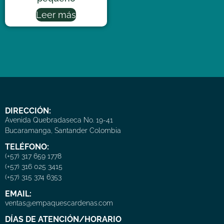
Leer más
DIRECCIÓN:
Avenida Quebradaseca No. 19-41
Bucaramanga, Santander Colombia
TELÉFONO:
(+57) 317 659 1778
(+57) 316 025 3415
(+57) 315 374 6353
EMAIL:
ventas@empaquescardenas.com
DÍAS DE ATENCIÓN/HORARIO