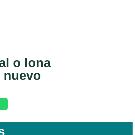
al o lona
o nuevo
s